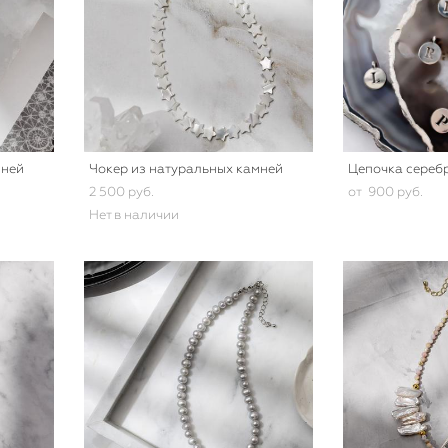
мней
Чокер из натуральных камней
Цепочка сереб
2 500 pуб.
от 900 pуб.
Нет в наличии