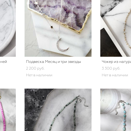
мней
Подвеска Месяц и три звезды
Чокер из нату
2 200 pуб.
3 300 pуб.
Нет в наличии
Нет в наличии