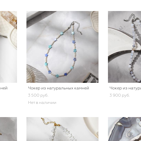
мней
Чокер из натуральных камней
Чокер из нату
3 500 pуб.
3 900 pуб.
Нет в наличии