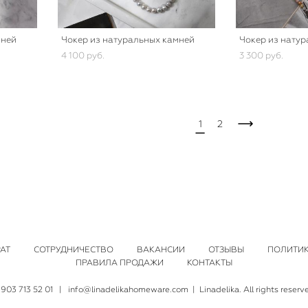
мней
Чокер из натуральных камней
Чокер из нату
4 100 pуб.
3 300 pуб.
1
2
АТ
СОТРУДНИЧЕСТВО
ВАКАНСИИ
ОТЗЫВЫ
ПОЛИТИ
ПРАВИЛА ПРОДАЖИ
КОНТАКТЫ
 903 713 52 01
|
info@linadelikahomeware.com
| Linadelika. All rights reserv