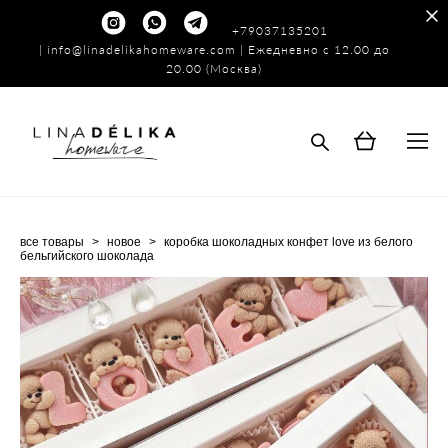
+79037135201
|
info@linadelikahomeware.com
| Ежедневно с 12.00 до
20.00 (Москва)
все товары
>
новое
>
коробка шоколадных конфет love из белого
бельгийского шоколада