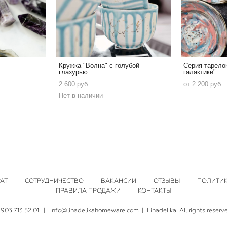
Кружка "Волна" с голубой
Серия тарело
глазурью
галактики"
2 600 pуб.
от 2 200 pуб.
Нет в наличии
АТ
СОТРУДНИЧЕСТВО
ВАКАНСИИ
ОТЗЫВЫ
ПОЛИТИ
ПРАВИЛА ПРОДАЖИ
КОНТАКТЫ
 903 713 52 01
|
info@linadelikahomeware.com
| Linadelika. All rights reserv