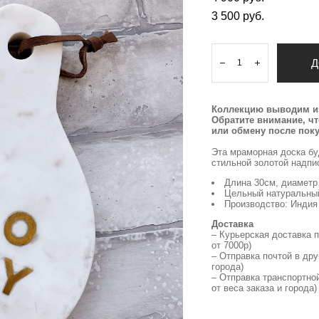
3 500 pуб.
Д
Коллекцию выводим из
Обратите внимание, ч
или обмену после поку
Эта мраморная доска бу
стильной золотой надпи
Длина 30см, диаметр
Цельный натуральный
Производство: Индия
Доставка
– Курьерская доставка 
от 7000р)
– Отправка почтой в дру
города)
– Отправка транспортно
от веса заказа и города)