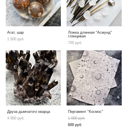
Агат, шар
Ложка длинная "Асмунд"
глянцевая
1 500 pуб.
700 pуб.
Друза дымчатого кварца
Пергамент "Космос"
4 900 pуб.
1 000 pуб.
600 pуб.