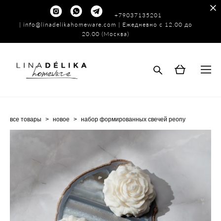
+79037135201
|
info@linadelikahomeware.com
| Ежедневно с 12.00 до
20.00 (Москва)
все товары
>
новое
>
набор формированных свечей peony