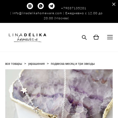
+79037135201
|
info@linadelikahomeware.com
| Ежедневно с 12.00 до
20.00 (Москва)
все товары
>
украшения
>
подвеска месяц и три звезды