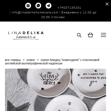
+79037135201
|
info@linadelikahomeware.com
| Ежедневно с 12.00 до
20.00 (Москва)
все товары
>
новое
>
серия блюдец "новогодняя" с платиновой
английской каллиграфической надписью