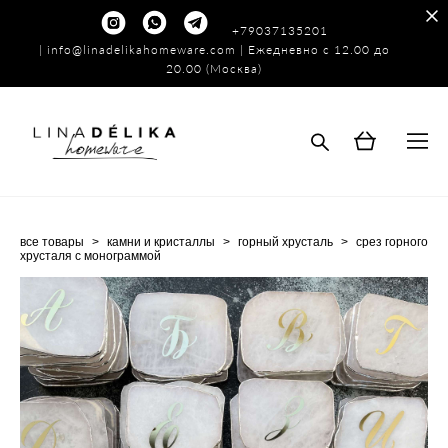
+79037135201
|
info@linadelikahomeware.com
| Ежедневно с 12.00 до
20.00 (Москва)
все товары
>
камни и кристаллы
>
горный хрусталь
>
срез горного
хрусталя с монограммой