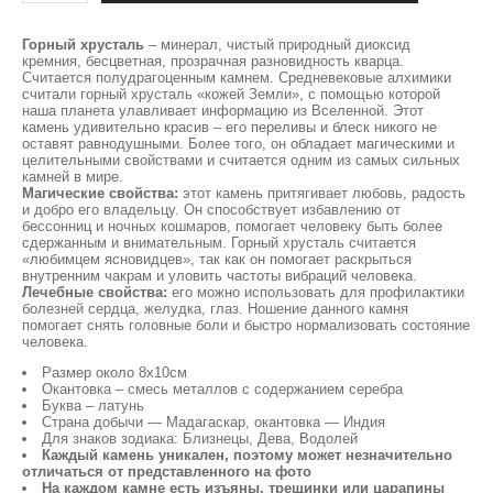
Горный хрусталь
– минерал, чистый природный диоксид
кремния, бесцветная, прозрачная разновидность кварца.
Считается полудрагоценным камнем. Средневековые алхимики
считали горный хрусталь «кожей Земли», с помощью которой
наша планета улавливает информацию из Вселенной. Этот
камень удивительно красив – его переливы и блеск никого не
оставят равнодушными. Более того, он обладает магическими и
целительными свойствами и считается одним из самых сильных
камней в мире.
Магические свойства:
этот камень притягивает любовь, радость
и добро его владельцу. Он способствует избавлению от
бессонниц и ночных кошмаров, помогает человеку быть более
сдержанным и внимательным. Горный хрусталь считается
«любимцем ясновидцев», так как он помогает раскрыться
внутренним чакрам и уловить частоты вибраций человека.
Лечебные свойства:
его можно использовать для профилактики
болезней сердца, желудка, глаз. Ношение данного камня
помогает снять головные боли и быстро нормализовать состояние
человека.
Размер около 8х10см
Окантовка – смесь металлов с содержанием серебра
Буква – латунь
Страна добычи — Мадагаскар, окантовка — Индия
Для знаков зодиака: Близнецы, Дева, Водолей
Каждый камень уникален, поэтому может незначительно
отличаться от представленного на фото
На каждом камне есть изъяны, трещинки или царапины