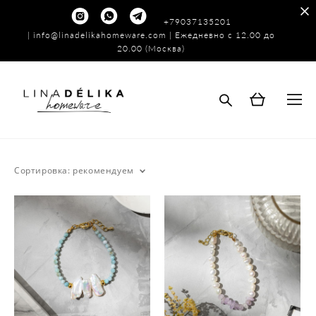
+79037135201
|
info@linadelikahomeware.com
| Ежедневно с 12.00 до
20.00 (Москва)
Сортировка:
рекомендуем