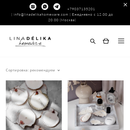
+79037135201
|
info@linadelikahomeware.com
| Ежедневно с 12.00 до
20.00 (Москва)
Сортировка:
рекомендуем