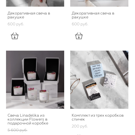
Декоративная свеча в
Декоративная свеча в
ракушке
ракушке
600 pуб.
600 pуб.
Свеча Linadelika из
Комплект из трех коробков
коллекции Flowers в
спичек
подарочной коробке
200 pуб.
5 600 pуб.