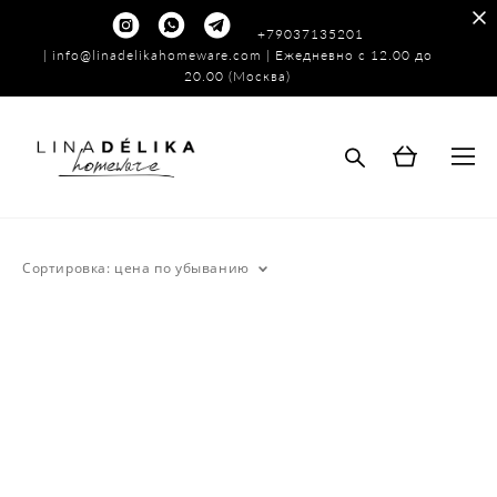
+79037135201
|
info@linadelikahomeware.com
| Ежедневно с 12.00 до
20.00 (Москва)
Сортировка:
цена по убыванию