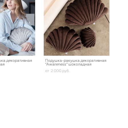
ка декоративная
Подушка-ракушка декоративная
рая
"Awareness" шоколадная
от 2 000 pуб.