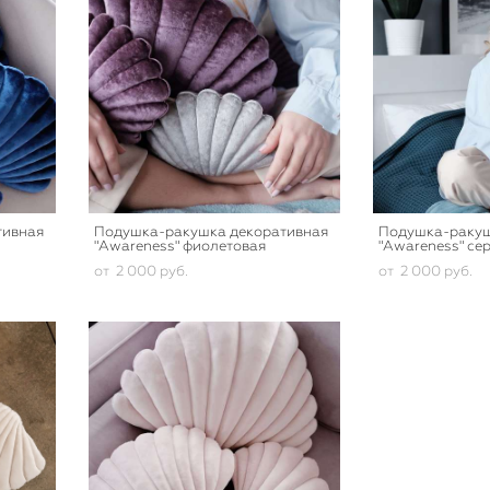
тивная
Подушка-ракушка декоративная
Подушка-ракуш
"Awareness" фиолетовая
"Awareness" се
от 2 000 pуб.
от 2 000 pуб.