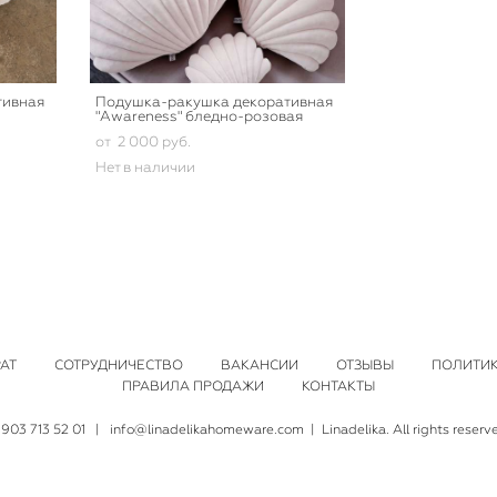
тивная
Подушка-ракушка декоративная
"Awareness" бледно-розовая
от 2 000 pуб.
Нет в наличии
АТ
СОТРУДНИЧЕСТВО
ВАКАНСИИ
ОТЗЫВЫ
ПОЛИТИ
ПРАВИЛА ПРОДАЖИ
КОНТАКТЫ
 903 713 52 01
|
info@linadelikahomeware.com
| Linadelika. All rights reserv
сайт от vigbo