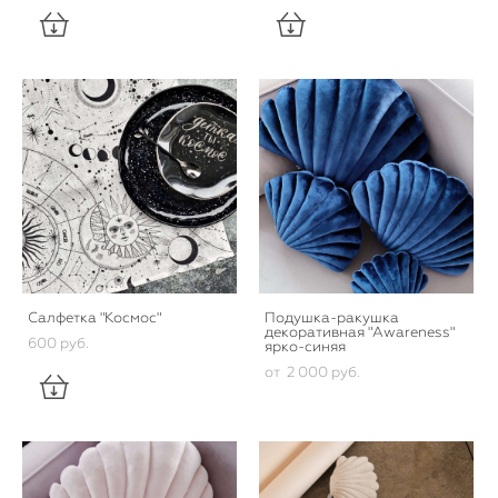
Салфетка "Космос"
Подушка-ракушка
декоративная "Awareness"
600 pуб.
ярко-синяя
от 2 000 pуб.