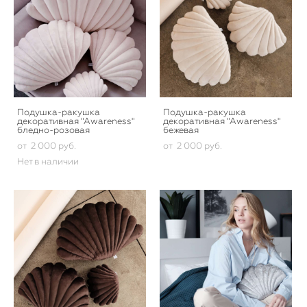
Подушка-ракушка
Подушка-ракушка
декоративная "Awareness"
декоративная "Awareness"
бледно-розовая
бежевая
от 2 000 pуб.
от 2 000 pуб.
Нет в наличии