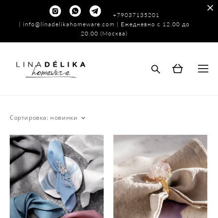
+79037135201
|
info@linadelikahomeware.com
| Ежедневно с 12.00 до
20.00 (Москва)
Сортировка:
новинки