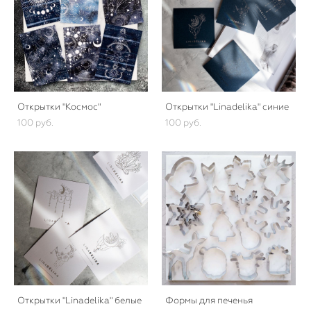
Открытки "Космос"
Открытки "Linadelika" синие
100 pуб.
100 pуб.
Открытки "Linadelika" белые
Формы для печенья