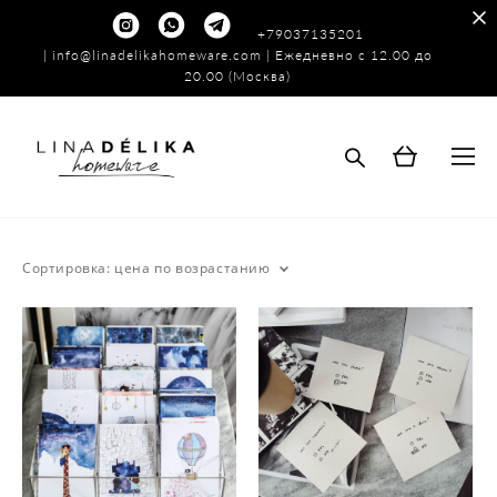
+79037135201
|
info@linadelikahomeware.com
| Ежедневно с 12.00 до
20.00 (Москва)
Сортировка:
цена по возрастанию