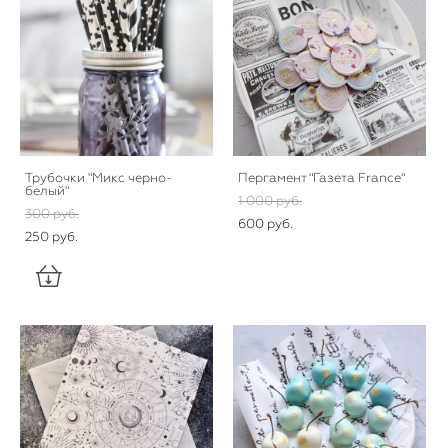
Трубочки "Микс черно-
Пергамент "Газета France"
белый"
1 000 pуб.
300 pуб.
600 pуб.
250 pуб.