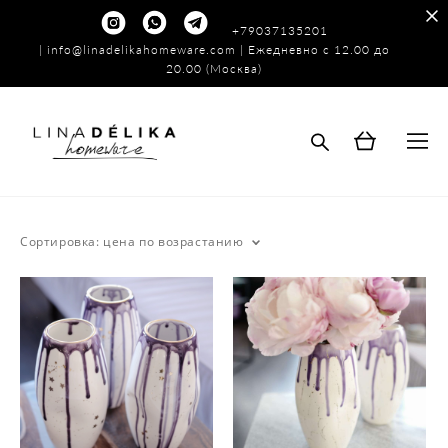
+79037135201
|
info@linadelikahomeware.com
| Ежедневно с 12.00 до
20.00 (Москва)
Сортировка:
цена по возрастанию